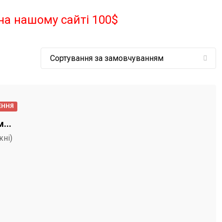
на нашому сайті 100$
ЕННЯ
...
жні)