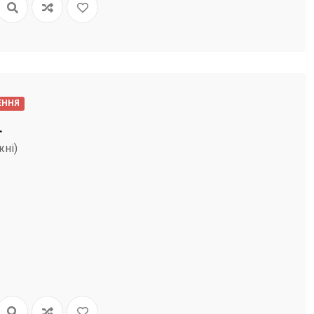
ЕННЯ
.
жні)