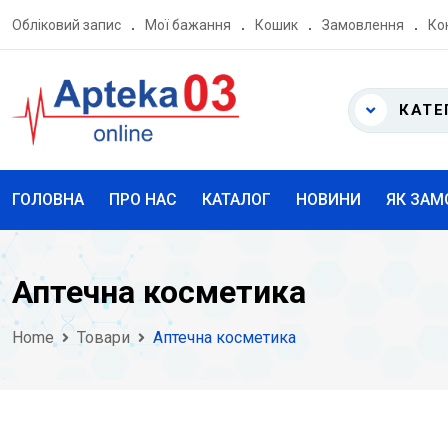
Skip
Обліковий запис
Мої бажання
Кошик
Замовлення
Ко
to
content
КАТЕ
ГОЛОВНА
ПРО НАС
КАТАЛОГ
НОВИНИ
ЯК ЗАМ
Аптечна косметика
Home
Товари
Аптечна косметика