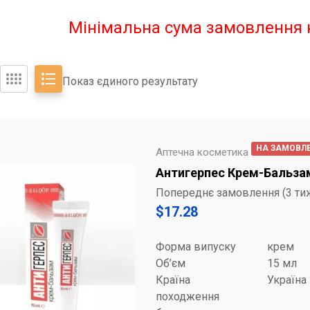
Мінімальна сума замовлення 
Показ єдиного результату
НА ЗАМОВЛ
Аптечна косметика
Антигерпес Крем-Бальзам
Попереднє замовлення (3 ти
$
17.28
Форма випуску
крем
Об’єм
15 мл
Країна
Україна
походження