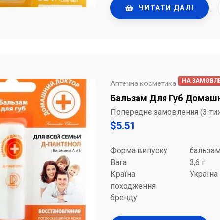
ЧИТАТИ ДАЛІ
НА ЗАМОВЛ
Аптечна косметика
Бальзам Для Губ Домашні
Попереднє замовлення (3 ти
$
5.51
Форма випуску
бальза
Вага
3,6 г
Країна
Україна
походження
бренду