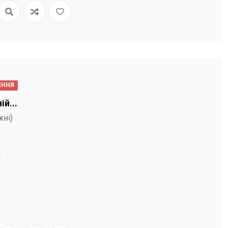
ЕННЯ
й...
жні)
м