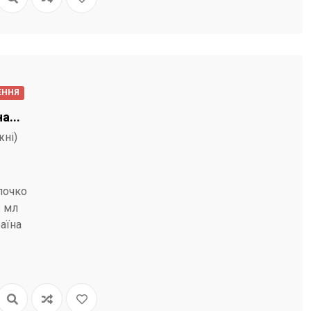
ЕННЯ
а...
жні)
лочко
5 мл
аїна