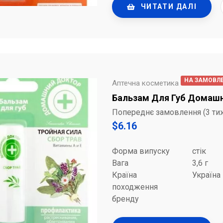
ЧИТАТИ ДАЛІ
НА ЗАМОВЛ
Аптечна косметика
Бальзам Для Губ Домашні
Попереднє замовлення (3 ти
$
6.16
Форма випуску
стік
Вага
3,6 г
Країна
Україна
походження
бренду