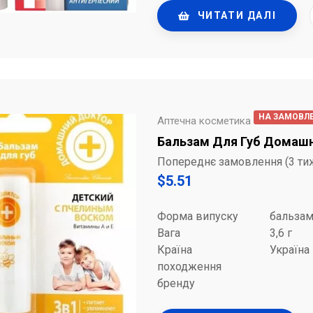
ЧИТАТИ ДАЛІ
НА ЗАМОВЛ
Аптечна косметика
Бальзам Для Губ Домашні
Попереднє замовлення (3 ти
$
5.51
Форма випуску
бальза
Вага
3,6 г
Країна
Україна
походження
бренду