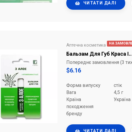
ЧИТАТИ ДАЛІ
НА ЗАМОВЛ
Аптечна косметика
Бальзам Для Губ Краса І..
Попереднє замовлення (3 ти
$
6.16
Форма випуску
стік
Вага
4,5 г
Країна
Україна
походження
бренду
ЧИТАТИ ДАЛІ