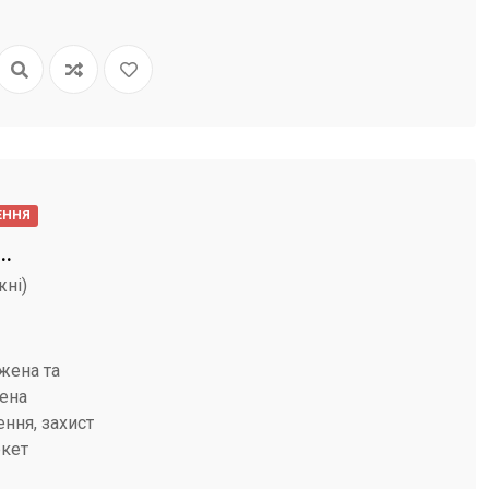
ЕННЯ
..
жні)
жена та
ена
ння, захист
кет