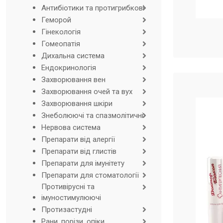
Антибіотики та протигрибкові
Геморой
Гінекологія
Гомеопатія
Дихальна система
Ендокринологія
Захворювання вен
Захворювання очей та вух
Захворювання шкіри
Знеболюючі та спазмолітичні
Нервова система
Препарати від алергії
Препарати від глистів
Препарати для імунітету
Препарати для стоматології
Противірусні та
імуностимулюючі
Протизастудні
Рани, порізи, опіки