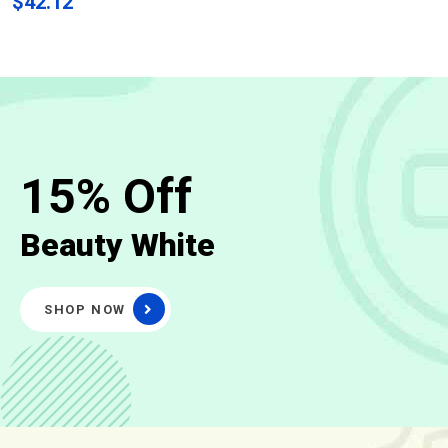
$
42.12
15% Off
Beauty White
SHOP NOW