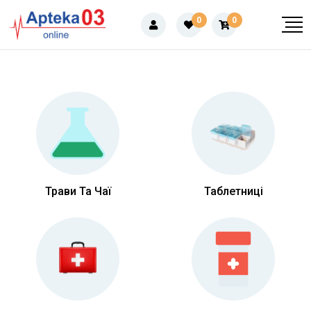
0
0
Трави Та Чаї
Таблетниці