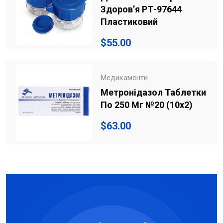
Здоров’я РТ-97644
Пластиковий
$
55.00
Медикаменти
Метронідазол Таблетки
По 250 Мг №20 (10х2)
$
63.00